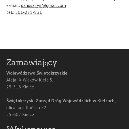
e-mail:
dariusz
.ryn@gmail.com
tel.:
501-221-831
Zamawiający
Województwo Świetokrzyskie
Aleja IX Wieków Kielc 3,
25-516 Kielce
Świętokrzyski Zarząd Dróg Wojewódzkich w Kielcach,
ulica Jagiellońska 72,
25-602 Kielce