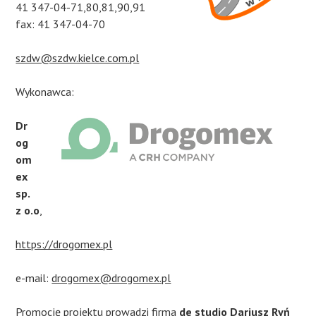
41 347-04-71,80,81,90,91
fax: 41 347-04-70
szdw@szdw.kielce.com.pl
Wykonawca:
Dr
og
om
ex
sp.
z o.o
,
https://drogomex.pl
e-mail:
drogomex@drogomex.pl
Promocję projektu prowadzi firma
de studio Dariusz Ryń