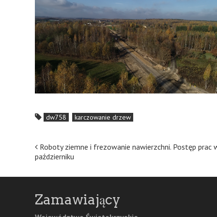
dw758
karczowanie drzew
Post
Roboty ziemne i frezowanie nawierzchni. Postęp prac 
październiku
navigation
Zamawiający
Województwo Świetokrzyskie