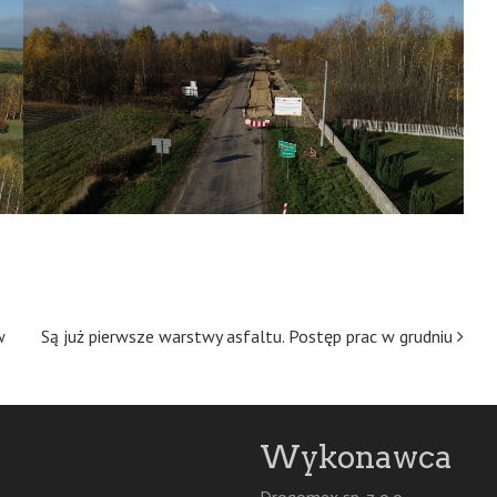
w
Są już pierwsze warstwy asfaltu. Postęp prac w grudniu
Wykonawca
Drogomex sp. z o.o.,