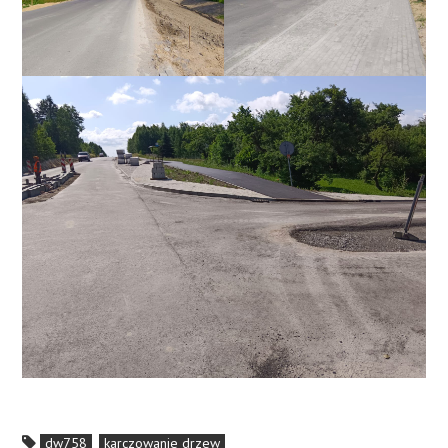
dw758
karczowanie drzew