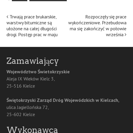
Post
Trwają prace brukarskie,
Rozpoczęły się prace
warstwy bitumiczne są
wykończeniowe. Przebudowa
navigation
ułożone na całej długości
ma się zakończyć w połowie
drogi. Postęp prac w maju
września
Zamawiający
Województwo Świetokrzyskie
Aleja IX Wieków Kielc 3,
25-516 Kielce
Świętokrzyski Zarząd Dróg Wojewódzkich w Kielcach,
ulica Jagiellońska 72,
25-602 Kielce
Wykonawca