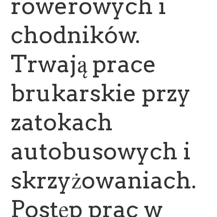
rowerowych i
chodników.
Trwają prace
brukarskie przy
zatokach
autobusowych i
skrzyżowaniach.
Postęp prac w